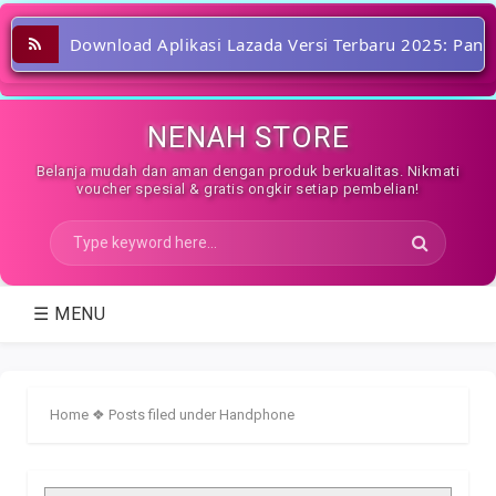
Download Aplikasi Lazada Versi Terbaru 2025: Pan
NENAH STORE
Belanja mudah dan aman dengan produk berkualitas. Nikmati
voucher spesial & gratis ongkir setiap pembelian!
☰ MENU
Home
❖
Posts filed under Handphone