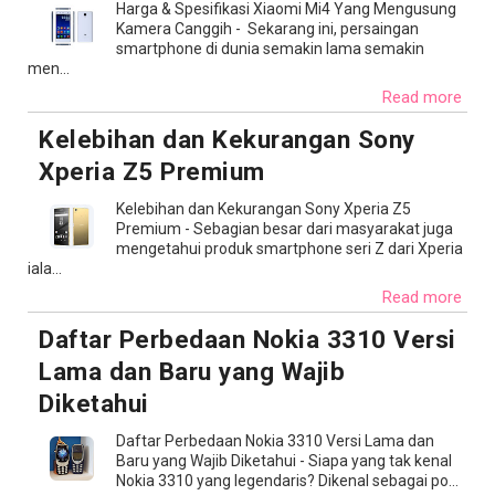
Harga & Spesifikasi Xiaomi Mi4 Yang Mengusung
Kamera Canggih - Sekarang ini, persaingan
Perempuan, 27 tahun
smartphone di dunia semakin lama semakin
men...
Kp Kamurang, Cikedokan, Indonesia
Read more
“Saya memilih berjalan pelan tapi pasti.
Kelebihan dan Kekurangan Sony
Karena langkah yang sadar arah selalu
Xperia Z5 Premium
menang atas lari tanpa tujuan. Fokus saya
sederhana: bertumbuh 1% setiap hari.”.
Kelebihan dan Kekurangan Sony Xperia Z5
Premium - Sebagian besar dari masyarakat juga
mengetahui produk smartphone seri Z dari Xperia
iala...
Read more
Daftar Perbedaan Nokia 3310 Versi
Lama dan Baru yang Wajib
Diketahui
Daftar Perbedaan Nokia 3310 Versi Lama dan
Baru yang Wajib Diketahui - Siapa yang tak kenal
Nokia 3310 yang legendaris? Dikenal sebagai po...